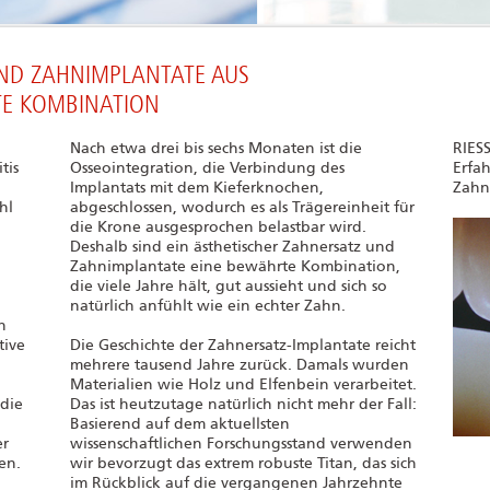
ND ZAHNIMPLANTATE AUS
TE KOMBINATION
Nach etwa drei bis sechs Monaten ist die
RIES
tis
Osseointegration, die Verbindung des
Erfa
Implantats mit dem Kieferknochen,
Zahni
hl
abgeschlossen, wodurch es als Trägereinheit für
die Krone ausgesprochen belastbar wird.
Deshalb sind ein ästhetischer Zahnersatz und
Zahnimplantate eine bewährte Kombination,
die viele Jahre hält, gut aussieht und sich so
natürlich anfühlt wie ein echter Zahn.
n
tive
Die Geschichte der Zahnersatz-Implantate reicht
mehrere tausend Jahre zurück. Damals wurden
Materialien wie Holz und Elfenbein verarbeitet.
 die
Das ist heutzutage natürlich nicht mehr der Fall:
Basierend auf dem aktuellsten
er
wissenschaftlichen Forschungsstand verwenden
en.
wir bevorzugt das extrem robuste Titan, das sich
im Rückblick auf die vergangenen Jahrzehnte